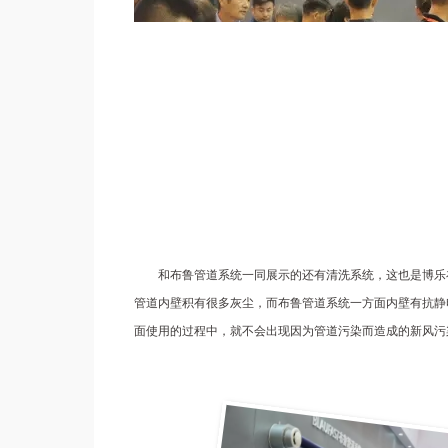
和布鲁管道系统一同展示的还有清洗系统，这也是博乐
管道内壁积有很多灰尘，而布鲁管道系统一方面内壁有抗静
面使用的过程中，就不会出现因为管道污染而造成的新风污