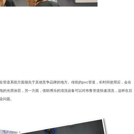
在管道系统方面领先于其他竞争品牌的地方。传统的pvc管道，长时间使用后，会在
电的光滑涂层，另一方面，借助博乐的清洗设备可以对布鲁管道快速清洗，这样在后
染问题。