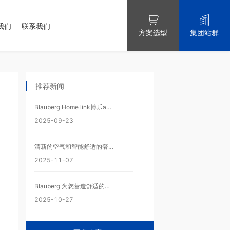
我们
联系我们
集团站群
方案选型
推荐新闻
Blauberg Home link博乐app安装包下载
2025-09-23
清新的空气和智能舒适的奢华生活在希腊
2025-11-07
Blauberg 为您营造舒适的学习环境
2025-10-27