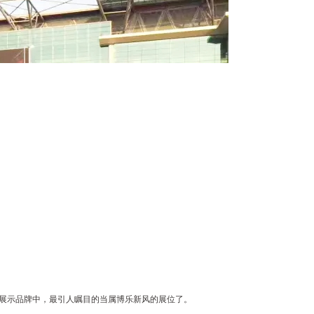
展示品牌中，最引人瞩目的当属博乐新风的展位了。