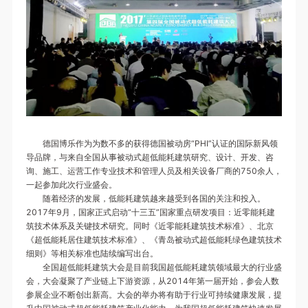
德国博乐作为为数不多的获得德国被动房“PHI”认证的国际新风领
导品牌，与来自全国从事被动式超低能耗建筑研究、设计、开发、咨
询、施工、运营工作专业技术和管理人员及相关设备厂商的750余人，
一起参加此次行业盛会。
随着经济的发展，低能耗建筑越来越受到各国的关注和投入。
2017年9月，国家正式启动“十三五”国家重点研发项目：近零能耗建
筑技术体系及关键技术研究。同时《近零能耗建筑技术标准》、北京
《超低能耗居住建筑技术标准》、《青岛被动式超低能耗绿色建筑技术
细则》等相关标准也陆续编写出台。
全国超低能耗建筑大会是目前我国超低能耗建筑领域最大的行业盛
会，大会凝聚了产业链上下游资源，从2014年第一届开始，参会人数
参展企业不断创出新高。大会的举办将有助于行业可持续健康发展，提