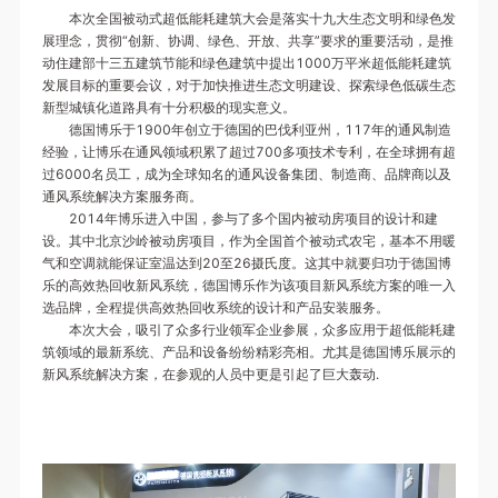
本次全国被动式超低能耗建筑大会是落实十九大生态文明和绿色发
展理念，贯彻“创新、协调、绿色、开放、共享”要求的重要活动，是推
动住建部十三五建筑节能和绿色建筑中提出1000万平米超低能耗建筑
发展目标的重要会议，对于加快推进生态文明建设、探索绿色低碳生态
新型城镇化道路具有十分积极的现实意义。
德国博乐于1900年创立于德国的巴伐利亚州，117年的通风制造
经验，让博乐在通风领域积累了超过700多项技术专利，在全球拥有超
过6000名员工，成为全球知名的通风设备集团、制造商、品牌商以及
通风系统解决方案服务商。
2014年博乐进入中国，参与了多个国内被动房项目的设计和建
设。其中北京沙岭被动房项目，作为全国首个被动式农宅，基本不用暖
气和空调就能保证室温达到20至26摄氏度。这其中就要归功于德国博
乐的高效热回收新风系统，德国博乐作为该项目新风系统方案的唯一入
选品牌，全程提供高效热回收系统的设计和产品安装服务。
本次大会，吸引了众多行业领军企业参展，众多应用于超低能耗建
筑领域的最新系统、产品和设备纷纷精彩亮相。尤其是德国博乐展示的
新风系统解决方案，在参观的人员中更是引起了巨大轰动.