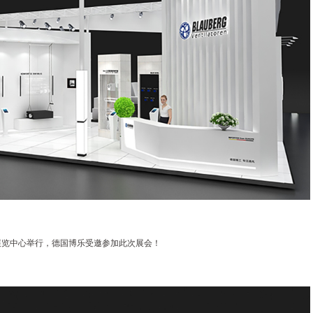
际展览中心举行，德国博乐受邀参加此次展会！