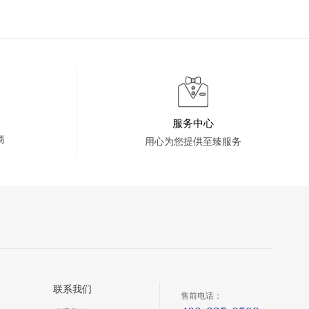
服务中心
商
用心为您提供至臻服务
联系我们
售前电话：