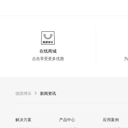
在线商城
点击享受更多优惠
为
德国博乐
新闻资讯
解决方案
产品中心
应用案例