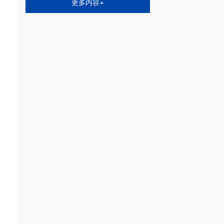
更多内容+