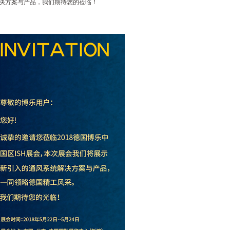
决方案与产品，我们期待您的莅临！