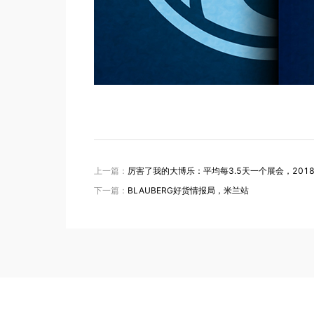
上一篇：
厉害了我的大博乐：平均每3.5天一个展会，201
下一篇：
BLAUBERG好货情报局，米兰站