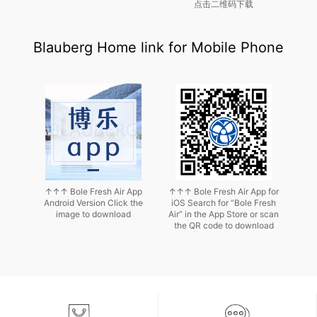
点击二维码下载
Blauberg Home link for Mobile Phone
↑↑↑
Bole Fresh Air App
↑↑↑
Bole Fresh Air App for
Android Version Click the
iOS
Search for “Bole Fresh
image to download
Air” in the App Store or scan
the QR code to download